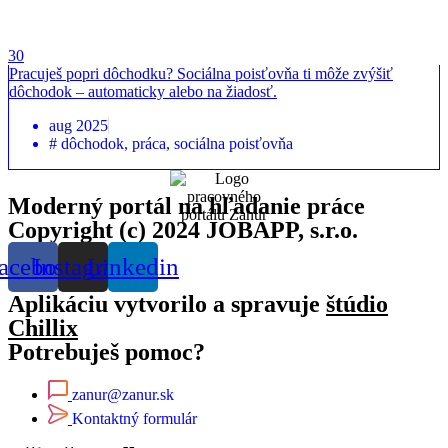
30
Pracuješ popri dôchodku? Sociálna poisťovňa ti môže zvýšiť
dôchodok – automaticky alebo na žiadosť.
aug 2025
#
dôchodok
,
práca
,
sociálna poisťovňa
Moderný portál na hľadanie práce
Copyright (c) 2024 JOBAPP, s.r.o.
acebook
Instagram
Linkedin
Aplikáciu vytvorilo a spravuje
štúdio
Chillix
Potrebuješ pomoc?
zanur@zanur.sk
Kontaktný formulár