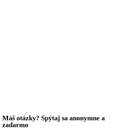
Nájdi si prácu bez životopisu
Hľadať prácu
Máš otázky? Spýtaj sa anonymne a
zadarmo