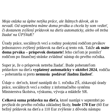
Moja otázka sa úplne netýka práce, ale štátnych dávok, ak to
nevadí. Od septembra máme doma prváka a chcela by som vedieť,
či dostanem zvýšený prídavok na dieťa automaticky, alebo oň treba
žiadať na ÚPSVaR?
Úrady práce, sociálnych vecí a rodiny poskytnú rodičom prvákov
jednorazovo zvýšený prídavok na dieťa aj tento rok. Takže
ak máte
doma prváka – príspevok dostanete!
Jeho cieľom je pomôcť
rodičom po finančnej stránke zvládnuť nástup do prvého ročníka.
Super je, že o príspevok netreba žiadať. Bude poberateľom
prídavkov na dieťa
vyplatený automaticky v októbri 2024
, rodičia
– poberatelia si preto
nemusia podávať žiadnu žiadosť
.
Údaje o deťoch, ktoré nastúpili do 1. ročníka ZŠ, získavajú úrady
práce, sociálnych vecí a rodiny z informačného systému
Ministerstva školstva, výskumu, vývoja a mládeže SR.
Celková suma prídavku na dieťa
, ktoré nastúpi v septembri po
prvýkrát do prvého ročníka základnej školy,
bude 170 Eur
(60 Eur
bežný prídavok na dieťa a 110 Eur zvýšenie z dôvodu nástupu