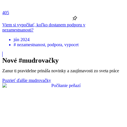
405
Viem si vypočítať, koľko dostanem podporu v
nezamestnanosti?
jún 2024
#
nezamestnanost
,
podpora
,
vypocet
Nové #mudrovačky
Zanur ti pravidelne prináša novinky a zaujímavosti zo sveta práce
Pozrieť ďalšie mudrovačky