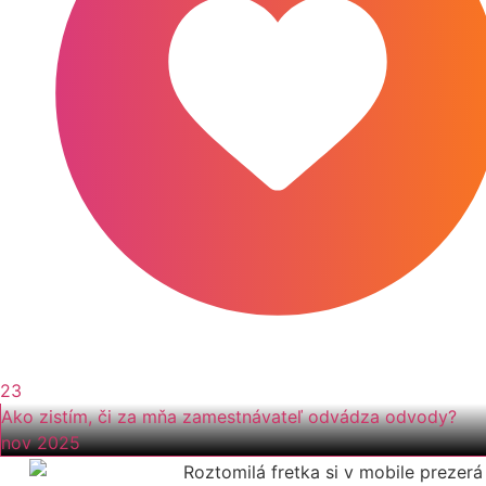
23
Ako zistím, či za mňa zamestnávateľ odvádza odvody?
nov 2025