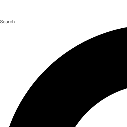
Nájdi si prácu bez živo
Hľadať prácu
Search